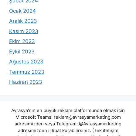
Şubat 2024
Ocak 2024
Aralık 2023
Kasım 2023
Ekim 2023
Eylül 2023
Ağustos 2023
Temmuz 2023
Haziran 2023
Avrasya'nın en büyük reklam platformunda olmak için
Microsoft Teams:
reklam@avrasyamarketing.com
adresimizden veya Telegram: @Avrasyamarketing
adresimizden irtibat kurabilirsiniz. (Tek iletişim