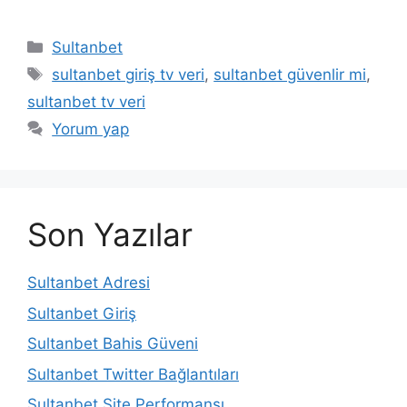
Kategoriler
Sultanbet
Etiketler
sultanbet giriş tv veri
,
sultanbet güvenlir mi
,
sultanbet tv veri
Yorum yap
Son Yazılar
Sultanbet Adresi
Sultanbet Giriş
Sultanbet Bahis Güveni
Sultanbet Twitter Bağlantıları
Sultanbet Site Performansı