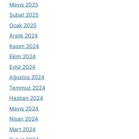
Mayıs 2025
Şubat 2025
Ocak 2025
Aralık 2024
Kasım 2024
Ekim 2024
Eylül 2024
Ağustos 2024
Temmuz 2024
Haziran 2024
Mayıs 2024
Nisan 2024
Mart 2024