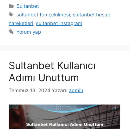
Kategoriler
Sultanbet
Etiketler
sultanbet fon çekilmesi
,
sultanbet hesap
hareketleri
,
sultanbet instagram
Yorum yap
Sultanbet Kullanıcı
Adımı Unuttum
Temmuz 13, 2024
Yazarı:
admin