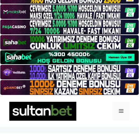
İçeriğe
atla
Menü