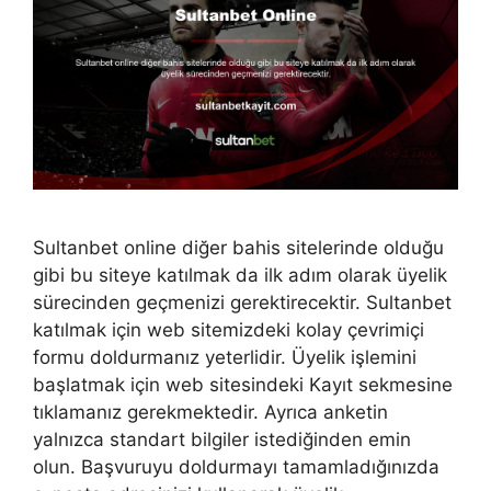
Sultanbet online diğer bahis sitelerinde olduğu
gibi bu siteye katılmak da ilk adım olarak üyelik
sürecinden geçmenizi gerektirecektir. Sultanbet
katılmak için web sitemizdeki kolay çevrimiçi
formu doldurmanız yeterlidir. Üyelik işlemini
başlatmak için web sitesindeki Kayıt sekmesine
tıklamanız gerekmektedir. Ayrıca anketin
yalnızca standart bilgiler istediğinden emin
olun. Başvuruyu doldurmayı tamamladığınızda