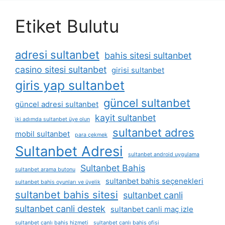
Etiket Bulutu
adresi sultanbet
bahis sitesi sultanbet
casino sitesi sultanbet
girisi sultanbet
giris yap sultanbet
güncel sultanbet
güncel adresi sultanbet
kayit sultanbet
i̇ki adımda sultanbet üye olun
sultanbet adres
mobil sultanbet
para çekmek
Sultanbet Adresi
sultanbet android uygulama
Sultanbet Bahis
sultanbet arama butonu
sultanbet bahis seçenekleri
sultanbet bahis oyunları ve üyelik
sultanbet bahis sitesi
sultanbet canli
sultanbet canli destek
sultanbet canli maç izle
sultanbet canlı bahis hizmeti
sultanbet canlı bahis ofisi