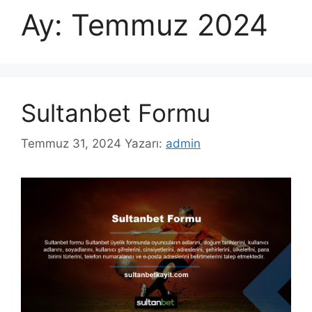
Ay:
Temmuz 2024
Sultanbet Formu
Temmuz 31, 2024
Yazarı:
admin