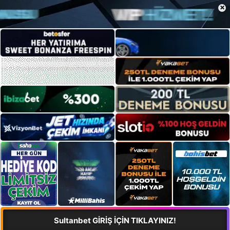
×
Sultanbet GİRİŞ İÇİN TIKLAYINIZ!