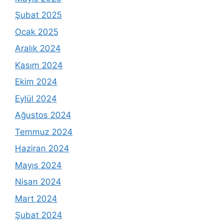
Şubat 2025
Ocak 2025
Aralık 2024
Kasım 2024
Ekim 2024
Eylül 2024
Ağustos 2024
Temmuz 2024
Haziran 2024
Mayıs 2024
Nisan 2024
Mart 2024
Şubat 2024