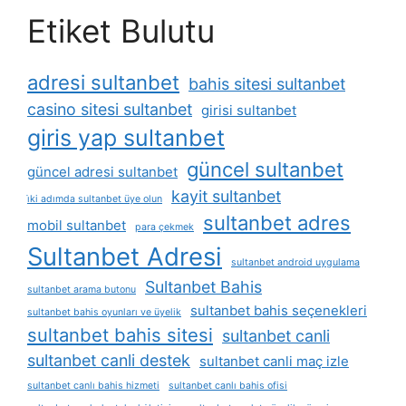
Etiket Bulutu
adresi sultanbet
bahis sitesi sultanbet
casino sitesi sultanbet
girisi sultanbet
giris yap sultanbet
güncel sultanbet
güncel adresi sultanbet
kayit sultanbet
i̇ki adımda sultanbet üye olun
sultanbet adres
mobil sultanbet
para çekmek
Sultanbet Adresi
sultanbet android uygulama
Sultanbet Bahis
sultanbet arama butonu
sultanbet bahis seçenekleri
sultanbet bahis oyunları ve üyelik
sultanbet bahis sitesi
sultanbet canli
sultanbet canli destek
sultanbet canli maç izle
sultanbet canlı bahis hizmeti
sultanbet canlı bahis ofisi