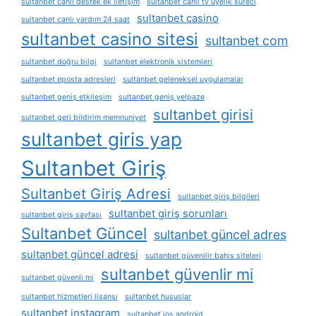
sultanbet canlı destek ek i̇letişim
sultanbet canlı tv üyelik süreci
sultanbet casino
sultanbet canlı yardım 24 saat
sultanbet casino sitesi
sultanbet com
sultanbet doğru bilgi
sultanbet elektronik sistemleri
sultanbet eposta adresleri
sultanbet geleneksel uygulamalar
sultanbet geniş etkileşim
sultanbet geniş yelpaze
sultanbet girisi
sultanbet geri bildirim memnuniyet
sultanbet giris yap
Sultanbet Giriş
Sultanbet Giriş Adresi
sultanbet giriş bilgileri
sultanbet giriş sorunları
sultanbet giriş sayfası
Sultanbet Güncel
sultanbet güncel adres
sultanbet güncel adresi
sultanbet güvenilir bahis siteleri
sultanbet güvenlir mi
sultanbet güvenli mi
sultanbet hizmetleri lisansı
sultanbet hususlar
sultanbet instagram
sultanbet i̇os android