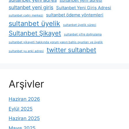
sultanbet yeni adresi
sultanbet yeni giris
Sultanbet Yeni Giriş Adresi
sultanbet ödeme yöntemleri
sultanbet çağrı merkezi
sultanbet üyelik
sultanbet üyelik süreci
Sultanbet Şikayet
sultanbet şifre doğrulama
sultanbet şikayeti hakkında yorum yapın bahis oyunları ve üyelik
twitter sultanbet
sultanbet şu anki adresi
Arşivler
Haziran 2026
Eylül 2025
Haziran 2025
Mayıs 2025