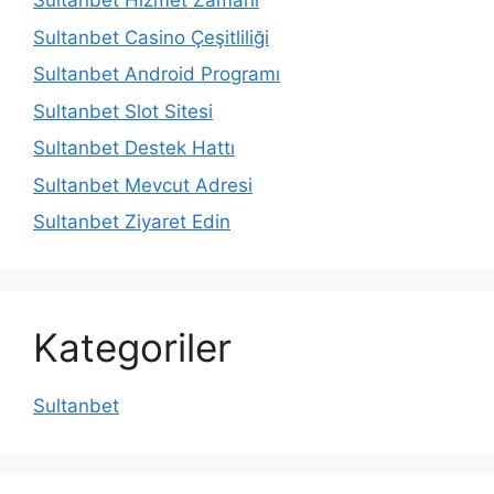
Sultanbet Hizmet Zamanı
Sultanbet Casino Çeşitliliği
Sultanbet Android Programı
Sultanbet Slot Sitesi
Sultanbet Destek Hattı
Sultanbet Mevcut Adresi
Sultanbet Ziyaret Edin
Kategoriler
Sultanbet