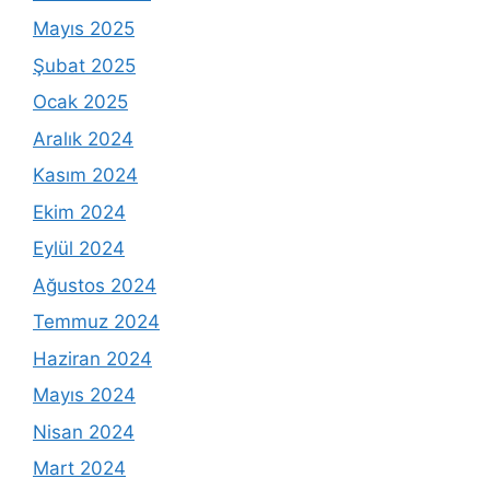
Mayıs 2025
Şubat 2025
Ocak 2025
Aralık 2024
Kasım 2024
Ekim 2024
Eylül 2024
Ağustos 2024
Temmuz 2024
Haziran 2024
Mayıs 2024
Nisan 2024
Mart 2024