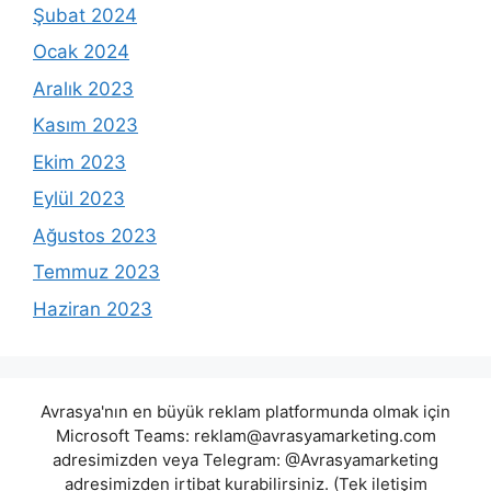
Şubat 2024
Ocak 2024
Aralık 2023
Kasım 2023
Ekim 2023
Eylül 2023
Ağustos 2023
Temmuz 2023
Haziran 2023
Avrasya'nın en büyük reklam platformunda olmak için
Microsoft Teams:
reklam@avrasyamarketing.com
adresimizden veya Telegram: @Avrasyamarketing
adresimizden irtibat kurabilirsiniz. (Tek iletişim