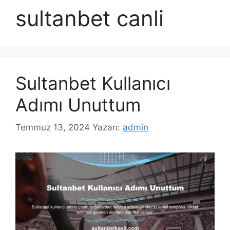
sultanbet canli
Sultanbet Kullanıcı
Adımı Unuttum
Temmuz 13, 2024
Yazarı:
admin