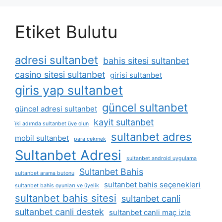
Etiket Bulutu
adresi sultanbet
bahis sitesi sultanbet
casino sitesi sultanbet
girisi sultanbet
giris yap sultanbet
güncel sultanbet
güncel adresi sultanbet
kayit sultanbet
i̇ki adımda sultanbet üye olun
sultanbet adres
mobil sultanbet
para çekmek
Sultanbet Adresi
sultanbet android uygulama
Sultanbet Bahis
sultanbet arama butonu
sultanbet bahis seçenekleri
sultanbet bahis oyunları ve üyelik
sultanbet bahis sitesi
sultanbet canli
sultanbet canli destek
sultanbet canli maç izle