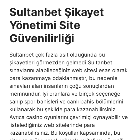
Sultanbet Şikayet
Yönetimi Site
Güvenilirliği
Sultanbet çok fazla asit olduğunda bu
şikayetleri görmezden gelmedi.Sultanbet
sınavlarını alabileceğiniz web sitesi esas olarak
para kazanmaya odaklanmıştır, bu nedenle
sınavları alan insanların çoğu sonuçlardan
memnundur. İyi oranlara ve birçok seçeneğe
sahip spor bahisleri ve canlı bahis bölümlerini
kullanarak bu şekilde para kazanabilirsiniz.
Ayrıca casino oyunlarını çevrimiçi oynayabilir ve
listelediğimiz web sitelerinde para
kazanabilirsiniz. Bu koşullar kapsamında, bu