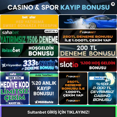
×
Sultanbet GİRİŞ İÇİN TIKLAYINIZ!