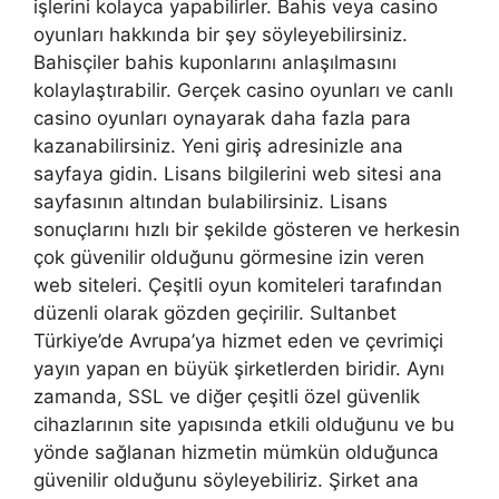
işlerini kolayca yapabilirler. Bahis veya casino
oyunları hakkında bir şey söyleyebilirsiniz.
Bahisçiler bahis kuponlarını anlaşılmasını
kolaylaştırabilir. Gerçek casino oyunları ve canlı
casino oyunları oynayarak daha fazla para
kazanabilirsiniz. Yeni giriş adresinizle ana
sayfaya gidin. Lisans bilgilerini web sitesi ana
sayfasının altından bulabilirsiniz. Lisans
sonuçlarını hızlı bir şekilde gösteren ve herkesin
çok güvenilir olduğunu görmesine izin veren
web siteleri. Çeşitli oyun komiteleri tarafından
düzenli olarak gözden geçirilir. Sultanbet
Türkiye’de Avrupa’ya hizmet eden ve çevrimiçi
yayın yapan en büyük şirketlerden biridir. Aynı
zamanda, SSL ve diğer çeşitli özel güvenlik
cihazlarının site yapısında etkili olduğunu ve bu
yönde sağlanan hizmetin mümkün olduğunca
güvenilir olduğunu söyleyebiliriz. Şirket ana