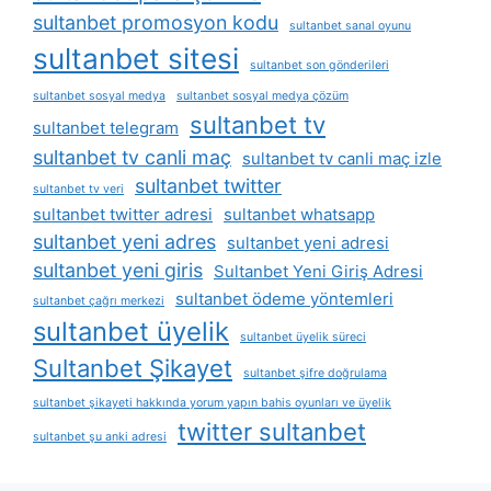
sultanbet promosyon kodu
sultanbet sanal oyunu
sultanbet sitesi
sultanbet son gönderileri
sultanbet sosyal medya
sultanbet sosyal medya çözüm
sultanbet tv
sultanbet telegram
sultanbet tv canli maç
sultanbet tv canli maç izle
sultanbet twitter
sultanbet tv veri
sultanbet twitter adresi
sultanbet whatsapp
sultanbet yeni adres
sultanbet yeni adresi
sultanbet yeni giris
Sultanbet Yeni Giriş Adresi
sultanbet ödeme yöntemleri
sultanbet çağrı merkezi
sultanbet üyelik
sultanbet üyelik süreci
Sultanbet Şikayet
sultanbet şifre doğrulama
sultanbet şikayeti hakkında yorum yapın bahis oyunları ve üyelik
twitter sultanbet
sultanbet şu anki adresi