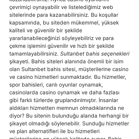
çevrimiçi oynayabilir ve listelediğimiz web
sitelerinde para kazanabilirsiniz. Bu koşullar
kapsamında, bu siteden mükemmel, yüksek
kaliteli ve güvenilir bir şekilde
yararlanabileceğinizi söyleyebiliriz ve para
çekme işlemini güvenilir ve hızlı bir şekilde
tamamlayabilirsiniz.
Sultanbet bahis seçenekleri
şikayeti. Bahis siteleri alanında önemli bir isim
olan Sultanbet bahis sitesi, müşterilerine casino
ve casino hizmetleri sunmaktadır. Bu hizmetler,
spor bahisleri, canlı oyunlar oynamak,
casinolarda casino oynamak ve daha fazlası
gibi farklı türlerde gruplandırılmıştır. İnsanlar
aldıkları hizmetten memnun olmadıklarında ne
diyor? Bu sitenin bulunduğu alanda herhangi bir
şikayet olmadığı söylenebilir. Sunduğu hizmetler
ve plan alternatifleri ile bu hizmetleri