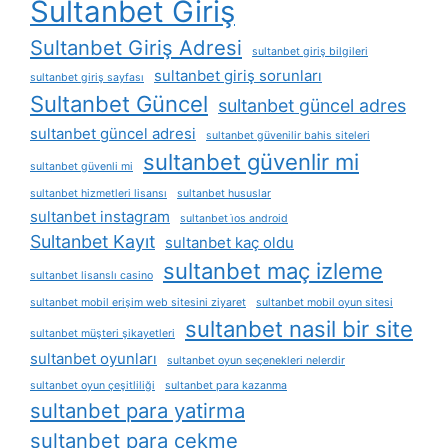
Sultanbet Giriş
Sultanbet Giriş Adresi
sultanbet giriş bilgileri
sultanbet giriş sorunları
sultanbet giriş sayfası
Sultanbet Güncel
sultanbet güncel adres
sultanbet güncel adresi
sultanbet güvenilir bahis siteleri
sultanbet güvenlir mi
sultanbet güvenli mi
sultanbet hizmetleri lisansı
sultanbet hususlar
sultanbet instagram
sultanbet i̇os android
Sultanbet Kayıt
sultanbet kaç oldu
sultanbet maç izleme
sultanbet lisanslı casino
sultanbet mobil erişim web sitesini ziyaret
sultanbet mobil oyun sitesi
sultanbet nasil bir site
sultanbet müşteri şikayetleri
sultanbet oyunları
sultanbet oyun seçenekleri nelerdir
sultanbet oyun çeşitliliği
sultanbet para kazanma
sultanbet para yatirma
sultanbet para çekme