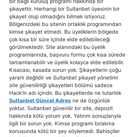
bir bağlı kuruluş programı hakkında bir
şikayettir. Herhangi bir Sultanbet üyesinin bir
şikayet olup olmadığını bilmek istiyoruz.
Bölgenizdeki bu sitenin ortaklık programından
kimse şikayet etmedi. Bu üyeliklerin bölgede
çok kısa bir süre içinde elde edilebileceği
görülmektedir. Site alanındaki bu üyelik
programlarında, başvuru formu çok kısa sürede
tamamlanabilir ve üyelik kolayca elde edilebilir.
Kısacası, kasada sorun yok. Şikayetlerin çoğu
yararlı değildir ve
Sultanbet şikayet yönetimi
site güvenilirliği
şikayetleri bölümü sadece
Hack’in adı içindir. Bu şikayetlerde ne tutarlılık
Sultanbet Güncel Adres
ne de özgünlük
yoktur. Sultanbet güvenilir bir site, depozit
hakkında kötü yorum yok. Yatırım sonuçlarıyla
ilgili bir sorun yok. Kimse programı bırakma
konusunda kötü bir şey söylemedi. Bahisçiler