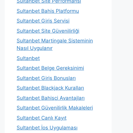
Sultanbet Site Performansı
Sultanbet Bahis Platformu
Sultanbet Giriş Servisi
Sultanbet Site Güvenilirliği
Sultanbet Martingale Sisteminin
Nasıl Uygulanır
Sultanbet
Sultanbet Belge Gereksinimi
Sultanbet Giriş Bonusları
Sultanbet Blackjack Kuralları
Sultanbet Bahisçi Avantajları
Sultanbet Güvenilirlik Makaleleri
Sultanbet Canlı Kayıt
Sultanbet İos Uygulaması