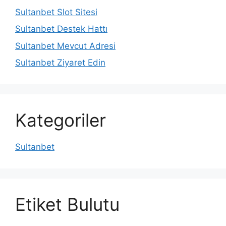
Sultanbet Slot Sitesi
Sultanbet Destek Hattı
Sultanbet Mevcut Adresi
Sultanbet Ziyaret Edin
Kategoriler
Sultanbet
Etiket Bulutu