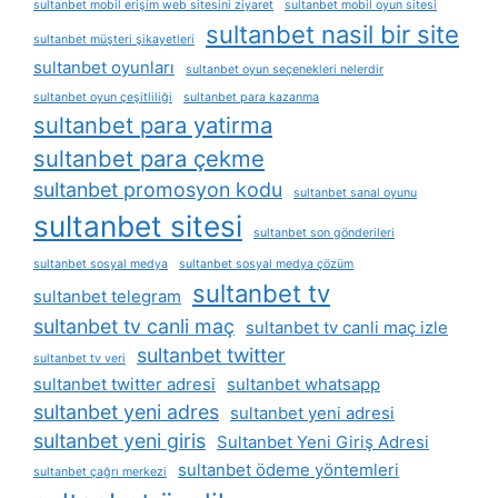
sultanbet mobil erişim web sitesini ziyaret
sultanbet mobil oyun sitesi
sultanbet nasil bir site
sultanbet müşteri şikayetleri
sultanbet oyunları
sultanbet oyun seçenekleri nelerdir
sultanbet oyun çeşitliliği
sultanbet para kazanma
sultanbet para yatirma
sultanbet para çekme
sultanbet promosyon kodu
sultanbet sanal oyunu
sultanbet sitesi
sultanbet son gönderileri
sultanbet sosyal medya
sultanbet sosyal medya çözüm
sultanbet tv
sultanbet telegram
sultanbet tv canli maç
sultanbet tv canli maç izle
sultanbet twitter
sultanbet tv veri
sultanbet twitter adresi
sultanbet whatsapp
sultanbet yeni adres
sultanbet yeni adresi
sultanbet yeni giris
Sultanbet Yeni Giriş Adresi
sultanbet ödeme yöntemleri
sultanbet çağrı merkezi