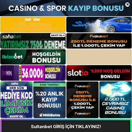
×
Sultanbet GİRİŞ İÇİN TIKLAYINIZ!