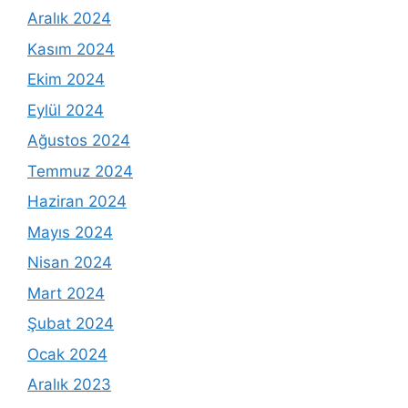
Aralık 2024
Kasım 2024
Ekim 2024
Eylül 2024
Ağustos 2024
Temmuz 2024
Haziran 2024
Mayıs 2024
Nisan 2024
Mart 2024
Şubat 2024
Ocak 2024
Aralık 2023