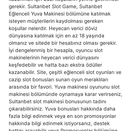
gerekir. Sultanbet Slot Game, Sultanbet
Eğlenceli Yuva Makinesi bölümüne katılmak
isteyen müşterilerin kaydolması gereken
koşullar nelerdir. Heyecan verici döviz
dünyasına katılmak için en az 18 yaşında
olmanız ve sitede bir hesabınız olması gerekir.
İyi dengelenmiş bir hesapla, oyuncu slot
makinelerinin heyecan verici dünyasını
keşfedebilir ve hatta bazı ekstra ödüller
kazanabilir. Site, çeşitli eğlenceli slot oyunları ve
cazip slot bonusları sunan oyun meraklıları
arasında bir favori. Yuva makinesi oyununu slot
makinesi bölümünde oynamaya karar verirseniz,
Sultanbet slot makinesi bonusunun tadını
çıkarabilirsiniz. Yuva bonusları hakkında daha
fazla bilgi edinmek veya en son promosyonlar
hakkında bilgi edinmek istiyorsanız, destek
hattını arayabilir veya Promosyonlar bölümüne