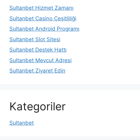
Sultanbet Hizmet Zamanı
Sultanbet Casino Çeşitliliği
Sultanbet Android Programı
Sultanbet Slot Sitesi
Sultanbet Destek Hattı
Sultanbet Mevcut Adresi
Sultanbet Ziyaret Edin
Kategoriler
Sultanbet