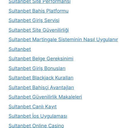
Sultanbet Site Performansı
Sultanbet Bahis Platformu
Sultanbet Giriş Servisi
Sultanbet Site Güvenilirliği
Sultanbet Martingale Sisteminin Nasıl Uygulanır
Sultanbet
Sultanbet Belge Gereksinimi
Sultanbet Giriş Bonusları
Sultanbet Blackjack Kuralları
Sultanbet Bahisçi Avantajları
Sultanbet Güvenilirlik Makaleleri
Sultanbet Canlı Kayıt
Sultanbet İos Uygulaması
Sultanbet Online Casino