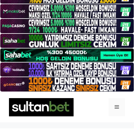
İçeriğe
atla
Menü