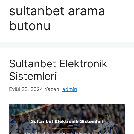
sultanbet arama
butonu
Sultanbet Elektronik
Sistemleri
Eylül 28, 2024
Yazarı:
admin