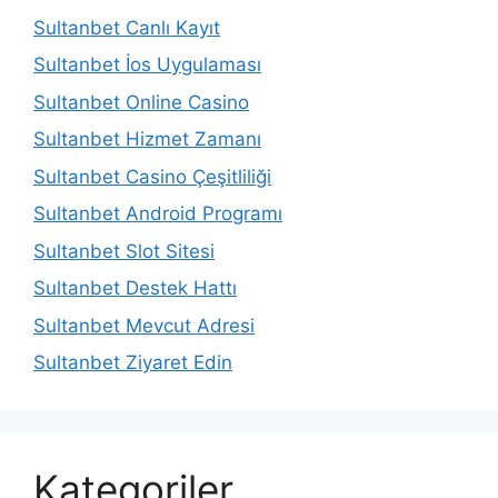
Sultanbet Canlı Kayıt
Sultanbet İos Uygulaması
Sultanbet Online Casino
Sultanbet Hizmet Zamanı
Sultanbet Casino Çeşitliliği
Sultanbet Android Programı
Sultanbet Slot Sitesi
Sultanbet Destek Hattı
Sultanbet Mevcut Adresi
Sultanbet Ziyaret Edin
Kategoriler