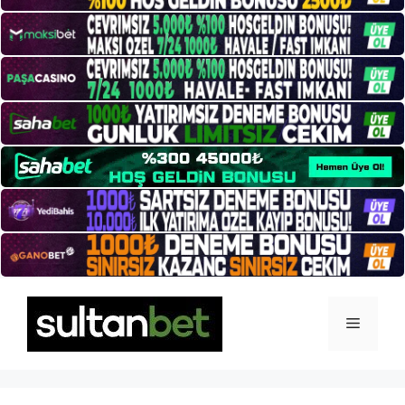
İçeriğe
atla
Menü