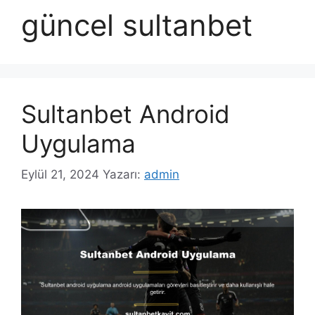
güncel sultanbet
Sultanbet Android
Uygulama
Eylül 21, 2024
Yazarı:
admin