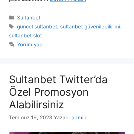
Kategoriler
Sultanbet
Etiketler
güncel sultanbet
,
sultanbet güvenilebilir mi
,
sultanbet slot
Yorum yap
Sultanbet Twitter’da
Özel Promosyon
Alabilirsiniz
Temmuz 19, 2023
Yazarı:
admin