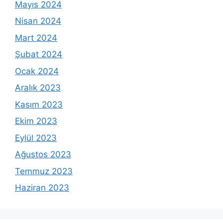
Mayıs 2024
Nisan 2024
Mart 2024
Şubat 2024
Ocak 2024
Aralık 2023
Kasım 2023
Ekim 2023
Eylül 2023
Ağustos 2023
Temmuz 2023
Haziran 2023