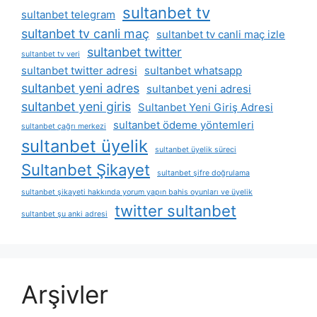
sultanbet tv
sultanbet telegram
sultanbet tv canli maç
sultanbet tv canli maç izle
sultanbet twitter
sultanbet tv veri
sultanbet twitter adresi
sultanbet whatsapp
sultanbet yeni adres
sultanbet yeni adresi
sultanbet yeni giris
Sultanbet Yeni Giriş Adresi
sultanbet ödeme yöntemleri
sultanbet çağrı merkezi
sultanbet üyelik
sultanbet üyelik süreci
Sultanbet Şikayet
sultanbet şifre doğrulama
sultanbet şikayeti hakkında yorum yapın bahis oyunları ve üyelik
twitter sultanbet
sultanbet şu anki adresi
Arşivler