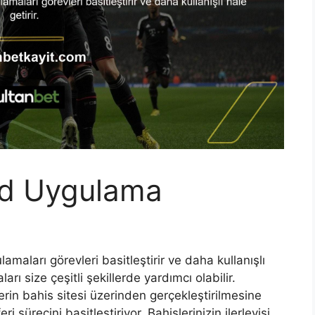
id Uygulama
aları görevleri basitleştirir ve daha kullanışlı
arı size çeşitli şekillerde yardımcı olabilir.
rin bahis sitesi üzerinden gerçekleştirilmesine
 sürecini basitleştiriyor. Bahislerinizin ilerleyişi