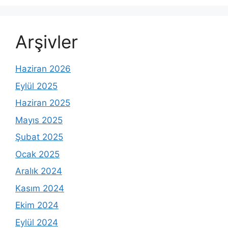
Arşivler
Haziran 2026
Eylül 2025
Haziran 2025
Mayıs 2025
Şubat 2025
Ocak 2025
Aralık 2024
Kasım 2024
Ekim 2024
Eylül 2024