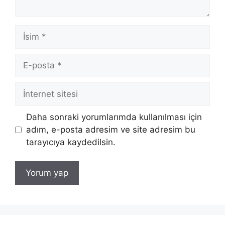
İsim
E-
posta
İnternet
sitesi
Daha sonraki yorumlarımda kullanılması için
adım, e-posta adresim ve site adresim bu
tarayıcıya kaydedilsin.