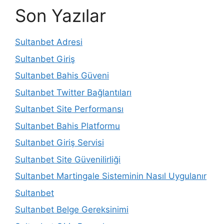
Son Yazılar
Sultanbet Adresi
Sultanbet Giriş
Sultanbet Bahis Güveni
Sultanbet Twitter Bağlantıları
Sultanbet Site Performansı
Sultanbet Bahis Platformu
Sultanbet Giriş Servisi
Sultanbet Site Güvenilirliği
Sultanbet Martingale Sisteminin Nasıl Uygulanır
Sultanbet
Sultanbet Belge Gereksinimi