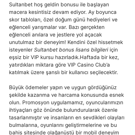
Sultanbet hoş geldin bonusu ile başlayan
macera kesintisiz devam ediyor. Ay boyunca
skor tabloları, özel doğum günü hediyeleri ve
eğlenceli yarışmalar var. Bazı gerçekten
eğlenceli anılara ve jestlere yol açacak
unutulmaz bir deneyim! Kendini özel hissetmek
isteyenler
Sultanbet bonus lisans bilgileri
için
eşsiz bir VIP kursu hazırladık.Haftada bir kez,
yatırdıkları miktara göre VIP Casino Club’a
katılmak üzere şanslı bir kullanıcı seçilecektir.
Büyük ödemeler yapın ve uygun gördüğünüz
şekilde kazanma ve harcama konusunda esnek
olun. Promosyon uygulamamız, oyuncularımızın
ihtiyaçları göz önünde bulundurularak özenle
tasarlanmıştır ve insanların en sevdikleri olayları
bulmalarına, oyunlarını geliştirmelerine ve bu
bahis sitesinde olağanüstü bir mobil deneyim