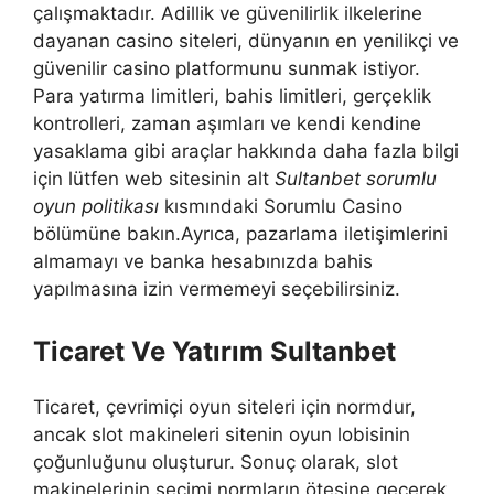
çalışmaktadır. Adillik ve güvenilirlik ilkelerine
dayanan casino siteleri, dünyanın en yenilikçi ve
güvenilir casino platformunu sunmak istiyor.
Para yatırma limitleri, bahis limitleri, gerçeklik
kontrolleri, zaman aşımları ve kendi kendine
yasaklama gibi araçlar hakkında daha fazla bilgi
için lütfen web sitesinin alt
Sultanbet sorumlu
oyun politikası
kısmındaki Sorumlu Casino
bölümüne bakın.Ayrıca, pazarlama iletişimlerini
almamayı ve banka hesabınızda bahis
yapılmasına izin vermemeyi seçebilirsiniz.
Ticaret Ve Yatırım Sultanbet
Ticaret, çevrimiçi oyun siteleri için normdur,
ancak slot makineleri sitenin oyun lobisinin
çoğunluğunu oluşturur. Sonuç olarak, slot
makinelerinin seçimi normların ötesine geçerek