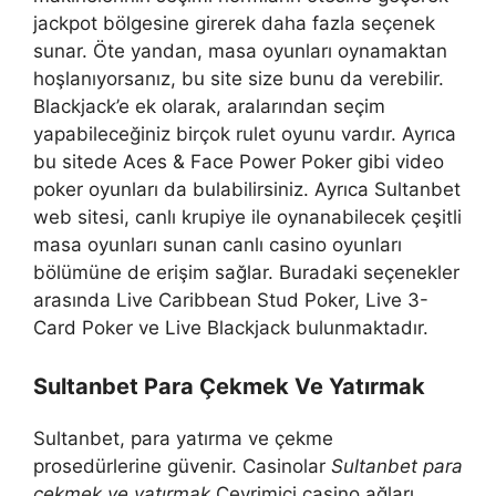
jackpot bölgesine girerek daha fazla seçenek
sunar. Öte yandan, masa oyunları oynamaktan
hoşlanıyorsanız, bu site size bunu da verebilir.
Blackjack’e ek olarak, aralarından seçim
yapabileceğiniz birçok rulet oyunu vardır. Ayrıca
bu sitede Aces & Face Power Poker gibi video
poker oyunları da bulabilirsiniz. Ayrıca Sultanbet
web sitesi, canlı krupiye ile oynanabilecek çeşitli
masa oyunları sunan canlı casino oyunları
bölümüne de erişim sağlar. Buradaki seçenekler
arasında Live Caribbean Stud Poker, Live 3-
Card Poker ve Live Blackjack bulunmaktadır.
Sultanbet Para Çekmek Ve Yatırmak
Sultanbet, para yatırma ve çekme
prosedürlerine güvenir. Casinolar
Sultanbet para
çekmek ve yatırmak
Çevrimiçi casino ağları