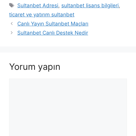
Etiketler
Sultanbet Adresi
,
sultanbet lisans bilgileri
,
ticaret ve yatırım sultanbet
Canlı Yayın Sultanbet Maçları
Sultanbet Canlı Destek Nedir
Yorum yapın
Yorum