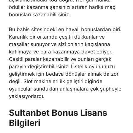
ödüller kazanma şansınızı artıran harika maç
bonusları kazanabilirsiniz.
Bu bahis sitesindeki en havalı bonuslardan biri.
Karanlık bir ortamda çeşitli dükkanlar ve
masallar sunuyor ve sizi onların kaçışlarına
katılmaya ve para kazanmaya davet ediyor.
Çeşitli paralar kazanabilir ve bunları gerçek
parayla değiştirebilirsiniz. Üstelik oyununuzu
geliştirmek için bedava dönüşler almak da zor
değil. Slot makineleri ilk geliştirildiğinde
oyuncular sundukları anlaşmalara çok şüpheyle
yaklaşıyorlardı.
Sultanbet Bonus Lisans
Bilgileri