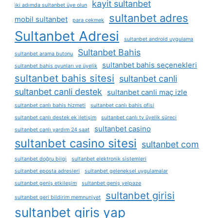
kayit sultanbet
i̇ki adımda sultanbet üye olun
sultanbet adres
mobil sultanbet
para çekmek
Sultanbet Adresi
sultanbet android uygulama
Sultanbet Bahis
sultanbet arama butonu
sultanbet bahis seçenekleri
sultanbet bahis oyunları ve üyelik
sultanbet bahis sitesi
sultanbet canli
sultanbet canli destek
sultanbet canli maç izle
sultanbet canlı bahis hizmeti
sultanbet canlı bahis ofisi
sultanbet canlı destek ek i̇letişim
sultanbet canlı tv üyelik süreci
sultanbet casino
sultanbet canlı yardım 24 saat
sultanbet casino sitesi
sultanbet com
sultanbet doğru bilgi
sultanbet elektronik sistemleri
sultanbet eposta adresleri
sultanbet geleneksel uygulamalar
sultanbet geniş etkileşim
sultanbet geniş yelpaze
sultanbet girisi
sultanbet geri bildirim memnuniyet
sultanbet giris yap