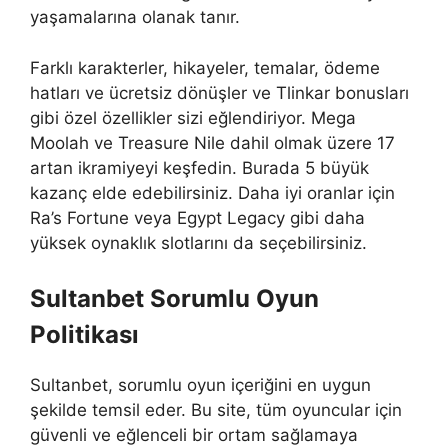
yaşamalarına olanak tanır.
Farklı karakterler, hikayeler, temalar, ödeme
hatları ve ücretsiz dönüşler ve Tlinkar bonusları
gibi özel özellikler sizi eğlendiriyor. Mega
Moolah ve Treasure Nile dahil olmak üzere 17
artan ikramiyeyi keşfedin. Burada 5 büyük
kazanç elde edebilirsiniz. Daha iyi oranlar için
Ra’s Fortune veya Egypt Legacy gibi daha
yüksek oynaklık slotlarını da seçebilirsiniz.
Sultanbet Sorumlu Oyun
Politikası
Sultanbet, sorumlu oyun içeriğini en uygun
şekilde temsil eder. Bu site, tüm oyuncular için
güvenli ve eğlenceli bir ortam sağlamaya