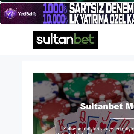
İçeriğe
atla