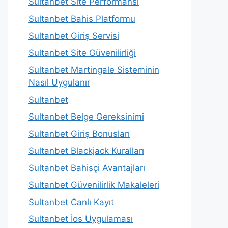
Sultanbet Site Performansı
Sultanbet Bahis Platformu
Sultanbet Giriş Servisi
Sultanbet Site Güvenilirliği
Sultanbet Martingale Sisteminin
Nasıl Uygulanır
Sultanbet
Sultanbet Belge Gereksinimi
Sultanbet Giriş Bonusları
Sultanbet Blackjack Kuralları
Sultanbet Bahisçi Avantajları
Sultanbet Güvenilirlik Makaleleri
Sultanbet Canlı Kayıt
Sultanbet İos Uygulaması