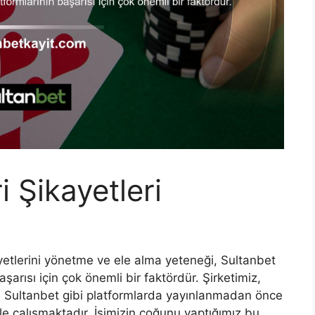
 Şikayetleri
yetlerini yönetme ve ele alma yeteneği, Sultanbet
şarısı için çok önemli bir faktördür. Şirketimiz,
ve Sultanbet gibi platformlarda yayınlanmadan önce
kle çalışmaktadır. İşimizin çoğunu yaptığımız bu