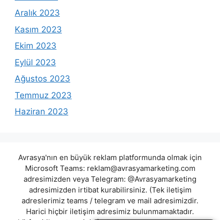
Aralık 2023
Kasım 2023
Ekim 2023
Eylül 2023
Ağustos 2023
Temmuz 2023
Haziran 2023
Avrasya'nın en büyük reklam platformunda olmak için
Microsoft Teams:
reklam@avrasyamarketing.com
adresimizden veya Telegram: @Avrasyamarketing
adresimizden irtibat kurabilirsiniz. (Tek iletişim
adreslerimiz teams / telegram ve mail adresimizdir.
Harici hiçbir iletişim adresimiz bulunmamaktadır.