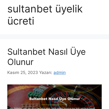
sultanbet üyelik
ücreti
Sultanbet Nasıl Üye
Olunur
Kasım 25, 2023
Yazarı:
admin