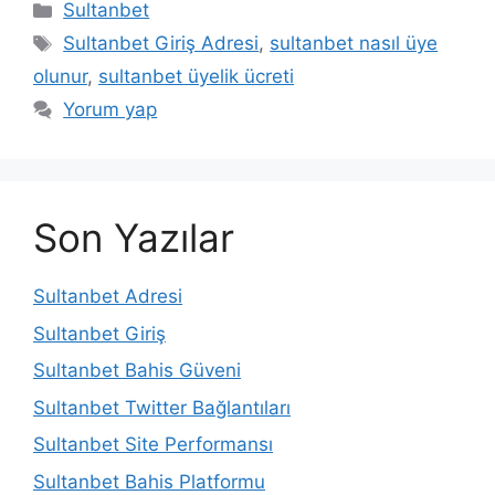
Kategoriler
Sultanbet
Etiketler
Sultanbet Giriş Adresi
,
sultanbet nasıl üye
olunur
,
sultanbet üyelik ücreti
Yorum yap
Son Yazılar
Sultanbet Adresi
Sultanbet Giriş
Sultanbet Bahis Güveni
Sultanbet Twitter Bağlantıları
Sultanbet Site Performansı
Sultanbet Bahis Platformu