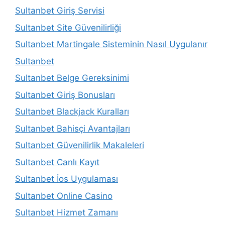
Sultanbet Giriş Servisi
Sultanbet Site Güvenilirliği
Sultanbet Martingale Sisteminin Nasıl Uygulanır
Sultanbet
Sultanbet Belge Gereksinimi
Sultanbet Giriş Bonusları
Sultanbet Blackjack Kuralları
Sultanbet Bahisçi Avantajları
Sultanbet Güvenilirlik Makaleleri
Sultanbet Canlı Kayıt
Sultanbet İos Uygulaması
Sultanbet Online Casino
Sultanbet Hizmet Zamanı