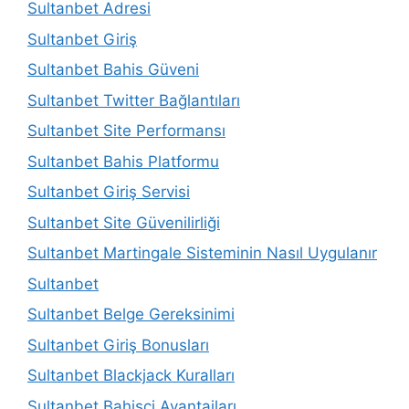
Sultanbet Adresi
Sultanbet Giriş
Sultanbet Bahis Güveni
Sultanbet Twitter Bağlantıları
Sultanbet Site Performansı
Sultanbet Bahis Platformu
Sultanbet Giriş Servisi
Sultanbet Site Güvenilirliği
Sultanbet Martingale Sisteminin Nasıl Uygulanır
Sultanbet
Sultanbet Belge Gereksinimi
Sultanbet Giriş Bonusları
Sultanbet Blackjack Kuralları
Sultanbet Bahisçi Avantajları