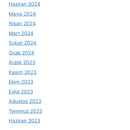
Haziran 2024
Mayıs 2024
Nisan 2024
Mart 2024
Şubat 2024
Ocak 2024
Aralık 2023
Kasım 2023
Ekim 2023
Eylül 2023
Ağustos 2023
Temmuz 2023
Haziran 2023