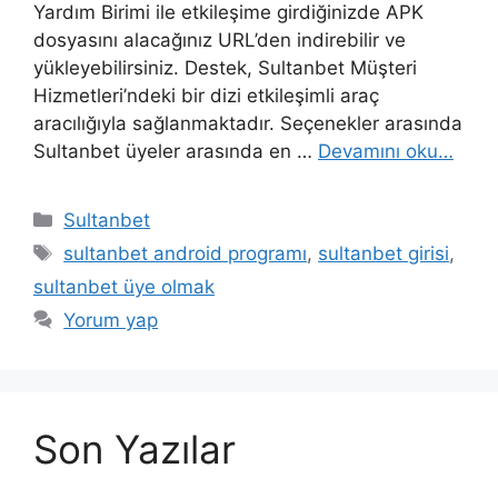
Yardım Birimi ile etkileşime girdiğinizde APK
dosyasını alacağınız URL’den indirebilir ve
yükleyebilirsiniz. Destek, Sultanbet Müşteri
Hizmetleri’ndeki bir dizi etkileşimli araç
aracılığıyla sağlanmaktadır. Seçenekler arasında
Sultanbet üyeler arasında en …
Devamını oku…
Kategoriler
Sultanbet
Etiketler
sultanbet android programı
,
sultanbet girisi
,
sultanbet üye olmak
Yorum yap
Son Yazılar