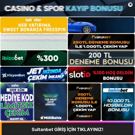
×
Sultanbet GİRİŞ İÇİN TIKLAYINIZ!