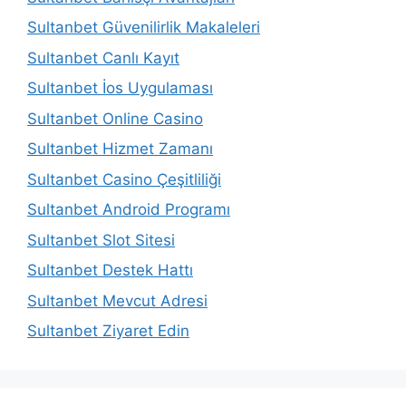
Sultanbet Güvenilirlik Makaleleri
Sultanbet Canlı Kayıt
Sultanbet İos Uygulaması
Sultanbet Online Casino
Sultanbet Hizmet Zamanı
Sultanbet Casino Çeşitliliği
Sultanbet Android Programı
Sultanbet Slot Sitesi
Sultanbet Destek Hattı
Sultanbet Mevcut Adresi
Sultanbet Ziyaret Edin