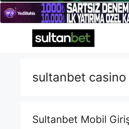
İçeriğe
atla
sultanbet casino 
Sultanbet Mobil Giriş