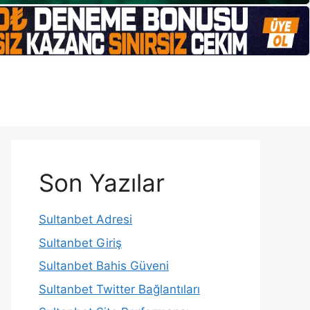
Son Yazılar
Sultanbet Adresi
Sultanbet Giriş
Sultanbet Bahis Güveni
Sultanbet Twitter Bağlantıları