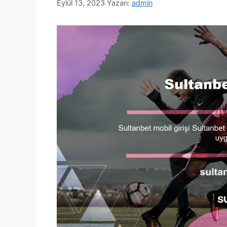
Eylül 13, 2023
Yazarı:
admin