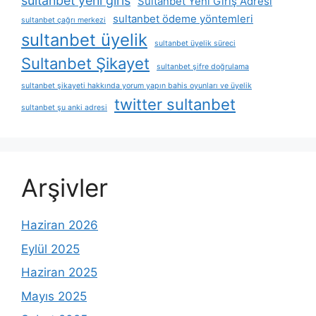
sultanbet yeni giris
Sultanbet Yeni Giriş Adresi
sultanbet ödeme yöntemleri
sultanbet çağrı merkezi
sultanbet üyelik
sultanbet üyelik süreci
Sultanbet Şikayet
sultanbet şifre doğrulama
sultanbet şikayeti hakkında yorum yapın bahis oyunları ve üyelik
twitter sultanbet
sultanbet şu anki adresi
Arşivler
Haziran 2026
Eylül 2025
Haziran 2025
Mayıs 2025