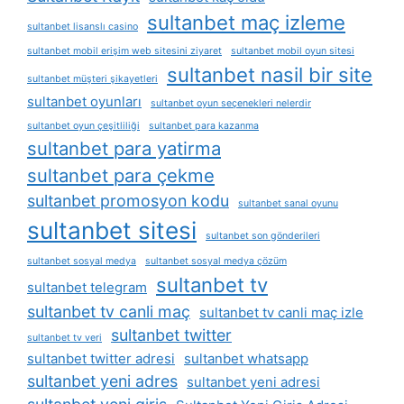
sultanbet maç izleme
sultanbet lisanslı casino
sultanbet mobil erişim web sitesini ziyaret
sultanbet mobil oyun sitesi
sultanbet nasil bir site
sultanbet müşteri şikayetleri
sultanbet oyunları
sultanbet oyun seçenekleri nelerdir
sultanbet oyun çeşitliliği
sultanbet para kazanma
sultanbet para yatirma
sultanbet para çekme
sultanbet promosyon kodu
sultanbet sanal oyunu
sultanbet sitesi
sultanbet son gönderileri
sultanbet sosyal medya
sultanbet sosyal medya çözüm
sultanbet tv
sultanbet telegram
sultanbet tv canli maç
sultanbet tv canli maç izle
sultanbet twitter
sultanbet tv veri
sultanbet twitter adresi
sultanbet whatsapp
sultanbet yeni adres
sultanbet yeni adresi