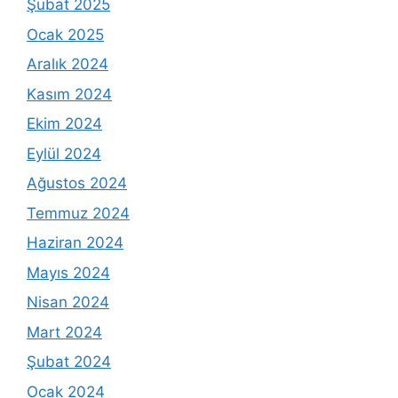
Şubat 2025
Ocak 2025
Aralık 2024
Kasım 2024
Ekim 2024
Eylül 2024
Ağustos 2024
Temmuz 2024
Haziran 2024
Mayıs 2024
Nisan 2024
Mart 2024
Şubat 2024
Ocak 2024