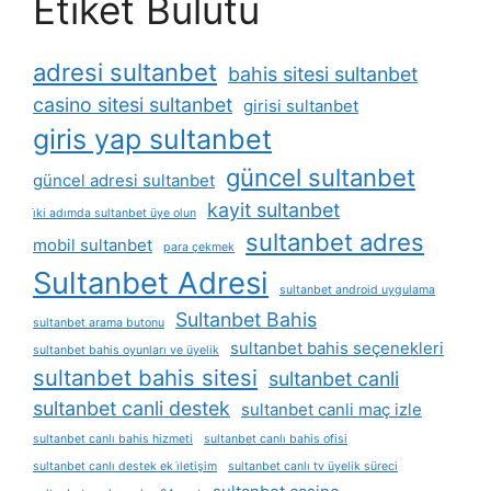
Etiket Bulutu
adresi sultanbet
bahis sitesi sultanbet
casino sitesi sultanbet
girisi sultanbet
giris yap sultanbet
güncel sultanbet
güncel adresi sultanbet
kayit sultanbet
i̇ki adımda sultanbet üye olun
sultanbet adres
mobil sultanbet
para çekmek
Sultanbet Adresi
sultanbet android uygulama
Sultanbet Bahis
sultanbet arama butonu
sultanbet bahis seçenekleri
sultanbet bahis oyunları ve üyelik
sultanbet bahis sitesi
sultanbet canli
sultanbet canli destek
sultanbet canli maç izle
sultanbet canlı bahis hizmeti
sultanbet canlı bahis ofisi
sultanbet canlı destek ek i̇letişim
sultanbet canlı tv üyelik süreci