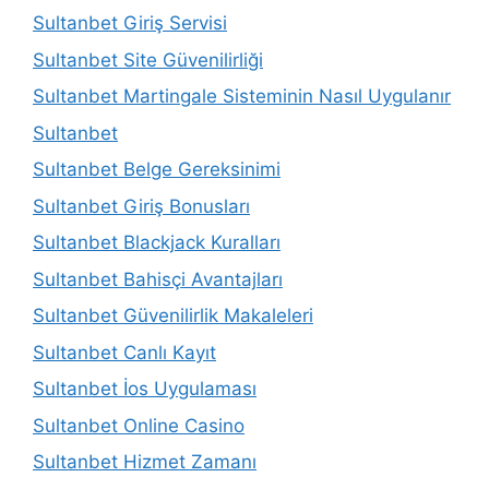
Sultanbet Giriş Servisi
Sultanbet Site Güvenilirliği
Sultanbet Martingale Sisteminin Nasıl Uygulanır
Sultanbet
Sultanbet Belge Gereksinimi
Sultanbet Giriş Bonusları
Sultanbet Blackjack Kuralları
Sultanbet Bahisçi Avantajları
Sultanbet Güvenilirlik Makaleleri
Sultanbet Canlı Kayıt
Sultanbet İos Uygulaması
Sultanbet Online Casino
Sultanbet Hizmet Zamanı