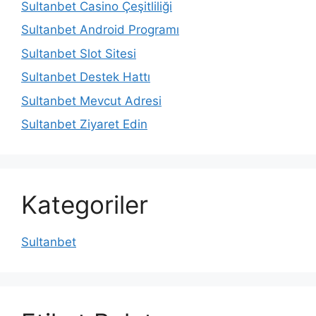
Sultanbet Casino Çeşitliliği
Sultanbet Android Programı
Sultanbet Slot Sitesi
Sultanbet Destek Hattı
Sultanbet Mevcut Adresi
Sultanbet Ziyaret Edin
Kategoriler
Sultanbet