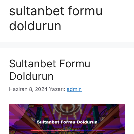
sultanbet formu
doldurun
Sultanbet Formu
Doldurun
Haziran 8, 2024
Yazarı:
admin