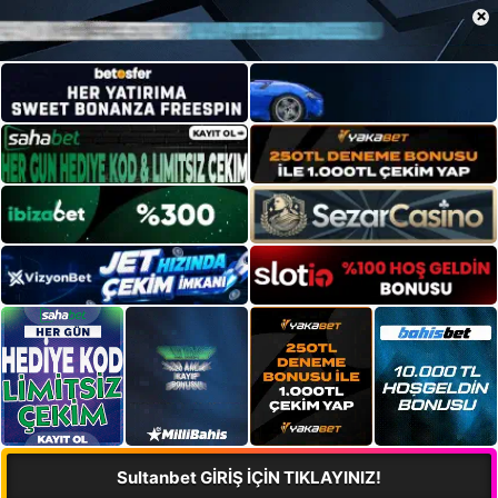
×
Sultanbet GİRİŞ İÇİN TIKLAYINIZ!