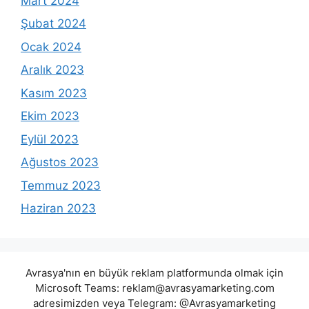
Mart 2024
Şubat 2024
Ocak 2024
Aralık 2023
Kasım 2023
Ekim 2023
Eylül 2023
Ağustos 2023
Temmuz 2023
Haziran 2023
Avrasya'nın en büyük reklam platformunda olmak için
Microsoft Teams:
reklam@avrasyamarketing.com
adresimizden veya Telegram: @Avrasyamarketing