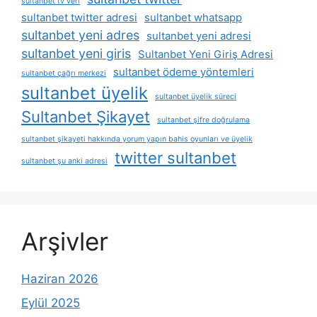
sultanbet tv veri
sultanbet twitter adresi
sultanbet whatsapp
sultanbet yeni adres
sultanbet yeni adresi
sultanbet yeni giris
Sultanbet Yeni Giriş Adresi
sultanbet ödeme yöntemleri
sultanbet çağrı merkezi
sultanbet üyelik
sultanbet üyelik süreci
Sultanbet Şikayet
sultanbet şifre doğrulama
sultanbet şikayeti hakkında yorum yapın bahis oyunları ve üyelik
twitter sultanbet
sultanbet şu anki adresi
Arşivler
Haziran 2026
Eylül 2025