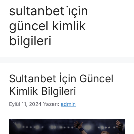
sultanbet i̇çin
güncel kimlik
bilgileri
Sultanbet İçin Güncel
Kimlik Bilgileri
Eylül 11, 2024
Yazarı:
admin