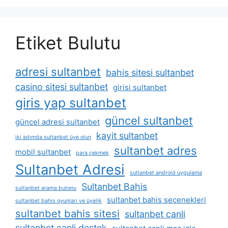
Etiket Bulutu
adresi sultanbet
bahis sitesi sultanbet
casino sitesi sultanbet
girisi sultanbet
giris yap sultanbet
güncel sultanbet
güncel adresi sultanbet
kayit sultanbet
i̇ki adımda sultanbet üye olun
sultanbet adres
mobil sultanbet
para çekmek
Sultanbet Adresi
sultanbet android uygulama
Sultanbet Bahis
sultanbet arama butonu
sultanbet bahis seçenekleri
sultanbet bahis oyunları ve üyelik
sultanbet bahis sitesi
sultanbet canli
sultanbet canli destek