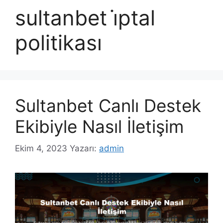
sultanbet i̇ptal
politikası
Sultanbet Canlı Destek
Ekibiyle Nasıl İletişim
Ekim 4, 2023
Yazarı:
admin