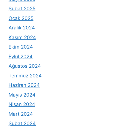
Şubat 2025
Ocak 2025
Aralık 2024
Kasım 2024
Ekim 2024
Eylül 2024
Ağustos 2024
Temmuz 2024
Haziran 2024
Mayıs 2024
Nisan 2024
Mart 2024
Şubat 2024