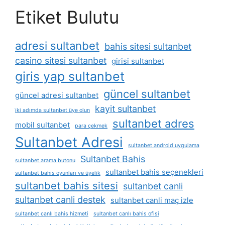
Etiket Bulutu
adresi sultanbet
bahis sitesi sultanbet
casino sitesi sultanbet
girisi sultanbet
giris yap sultanbet
güncel sultanbet
güncel adresi sultanbet
kayit sultanbet
i̇ki adımda sultanbet üye olun
sultanbet adres
mobil sultanbet
para çekmek
Sultanbet Adresi
sultanbet android uygulama
Sultanbet Bahis
sultanbet arama butonu
sultanbet bahis seçenekleri
sultanbet bahis oyunları ve üyelik
sultanbet bahis sitesi
sultanbet canli
sultanbet canli destek
sultanbet canli maç izle
sultanbet canlı bahis hizmeti
sultanbet canlı bahis ofisi