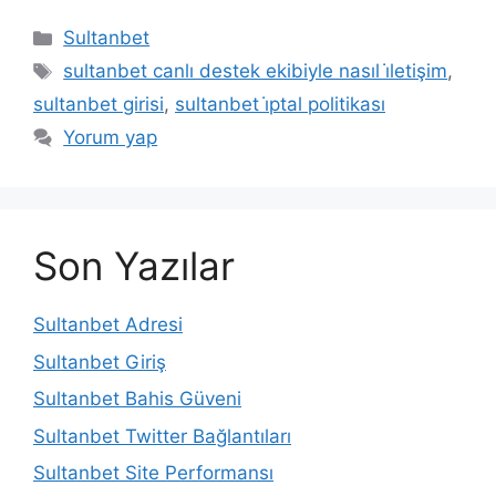
Kategoriler
Sultanbet
Etiketler
sultanbet canlı destek ekibiyle nasıl i̇letişim
,
sultanbet girisi
,
sultanbet i̇ptal politikası
Yorum yap
Son Yazılar
Sultanbet Adresi
Sultanbet Giriş
Sultanbet Bahis Güveni
Sultanbet Twitter Bağlantıları
Sultanbet Site Performansı