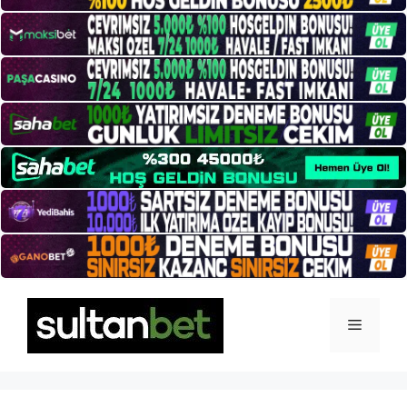
İçeriğe
atla
Menü