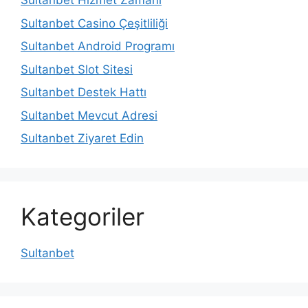
Sultanbet Hizmet Zamanı
Sultanbet Casino Çeşitliliği
Sultanbet Android Programı
Sultanbet Slot Sitesi
Sultanbet Destek Hattı
Sultanbet Mevcut Adresi
Sultanbet Ziyaret Edin
Kategoriler
Sultanbet