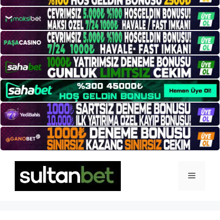
İçeriğe
atla
Menü