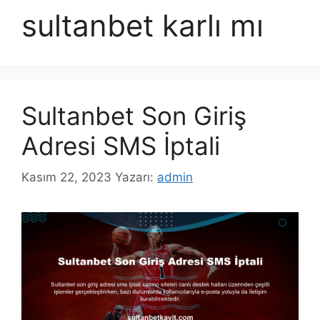
sultanbet karlı mı
Sultanbet Son Giriş
Adresi SMS İptali
Kasım 22, 2023
Yazarı:
admin