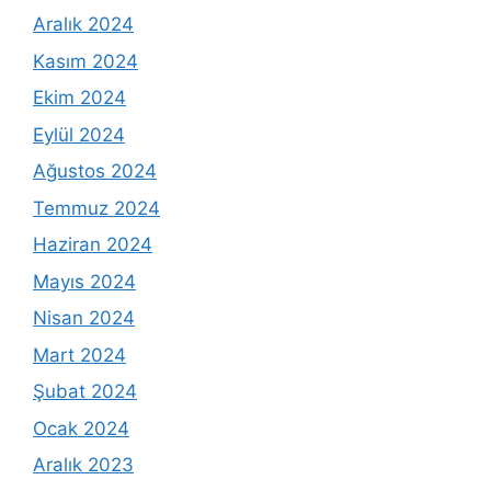
Aralık 2024
Kasım 2024
Ekim 2024
Eylül 2024
Ağustos 2024
Temmuz 2024
Haziran 2024
Mayıs 2024
Nisan 2024
Mart 2024
Şubat 2024
Ocak 2024
Aralık 2023