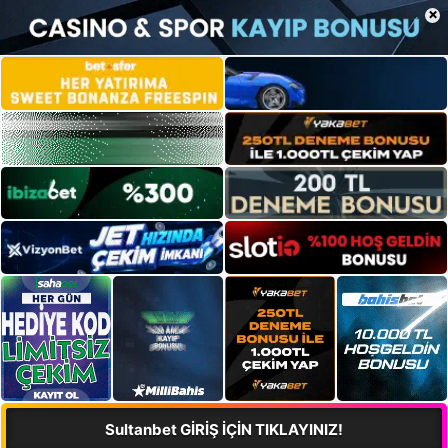
×
Sultanbet GİRİŞ İÇİN TIKLAYINIZ!