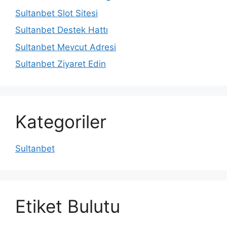
Sultanbet Slot Sitesi
Sultanbet Destek Hattı
Sultanbet Mevcut Adresi
Sultanbet Ziyaret Edin
Kategoriler
Sultanbet
Etiket Bulutu