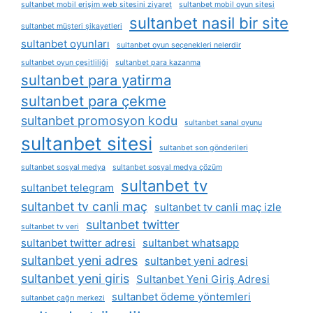
sultanbet mobil erişim web sitesini ziyaret
sultanbet mobil oyun sitesi
sultanbet nasil bir site
sultanbet müşteri şikayetleri
sultanbet oyunları
sultanbet oyun seçenekleri nelerdir
sultanbet oyun çeşitliliği
sultanbet para kazanma
sultanbet para yatirma
sultanbet para çekme
sultanbet promosyon kodu
sultanbet sanal oyunu
sultanbet sitesi
sultanbet son gönderileri
sultanbet sosyal medya
sultanbet sosyal medya çözüm
sultanbet tv
sultanbet telegram
sultanbet tv canli maç
sultanbet tv canli maç izle
sultanbet twitter
sultanbet tv veri
sultanbet twitter adresi
sultanbet whatsapp
sultanbet yeni adres
sultanbet yeni adresi
sultanbet yeni giris
Sultanbet Yeni Giriş Adresi
sultanbet ödeme yöntemleri
sultanbet çağrı merkezi