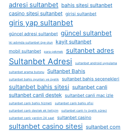
adresi sultanbet
bahis sitesi sultanbet
casino sitesi sultanbet
girisi sultanbet
giris yap sultanbet
güncel sultanbet
güncel adresi sultanbet
kayit sultanbet
i̇ki adımda sultanbet üye olun
sultanbet adres
mobil sultanbet
para çekmek
Sultanbet Adresi
sultanbet android uygulama
Sultanbet Bahis
sultanbet arama butonu
sultanbet bahis seçenekleri
sultanbet bahis oyunları ve üyelik
sultanbet bahis sitesi
sultanbet canli
sultanbet canli destek
sultanbet canli maç izle
sultanbet canlı bahis hizmeti
sultanbet canlı bahis ofisi
sultanbet canlı destek ek i̇letişim
sultanbet canlı tv üyelik süreci
sultanbet casino
sultanbet canlı yardım 24 saat
sultanbet casino sitesi
sultanbet com