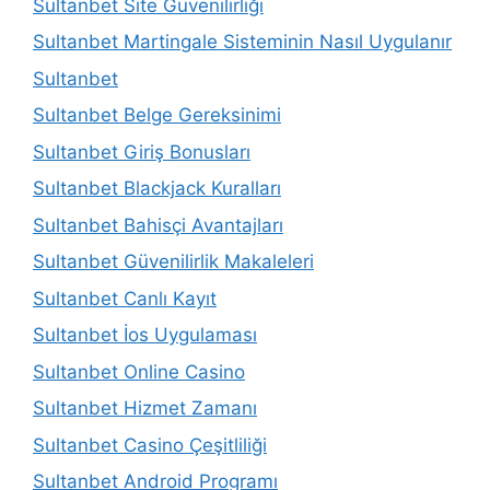
Sultanbet Site Güvenilirliği
Sultanbet Martingale Sisteminin Nasıl Uygulanır
Sultanbet
Sultanbet Belge Gereksinimi
Sultanbet Giriş Bonusları
Sultanbet Blackjack Kuralları
Sultanbet Bahisçi Avantajları
Sultanbet Güvenilirlik Makaleleri
Sultanbet Canlı Kayıt
Sultanbet İos Uygulaması
Sultanbet Online Casino
Sultanbet Hizmet Zamanı
Sultanbet Casino Çeşitliliği
Sultanbet Android Programı