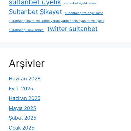
sultanbet üyelik
sultanbet üyelik süreci
Sultanbet Şikayet
sultanbet şifre doğrulama
sultanbet şikayeti hakkında yorum yapın bahis oyunları ve üyelik
twitter sultanbet
sultanbet şu anki adresi
Arşivler
Haziran 2026
Eylül 2025
Haziran 2025
Mayıs 2025
Şubat 2025
Ocak 2025