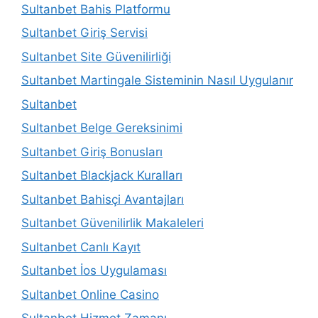
Sultanbet Bahis Platformu
Sultanbet Giriş Servisi
Sultanbet Site Güvenilirliği
Sultanbet Martingale Sisteminin Nasıl Uygulanır
Sultanbet
Sultanbet Belge Gereksinimi
Sultanbet Giriş Bonusları
Sultanbet Blackjack Kuralları
Sultanbet Bahisçi Avantajları
Sultanbet Güvenilirlik Makaleleri
Sultanbet Canlı Kayıt
Sultanbet İos Uygulaması
Sultanbet Online Casino