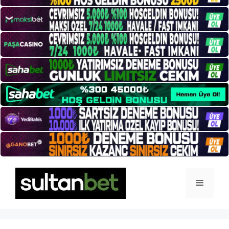
İçeriğe
atla
Menü