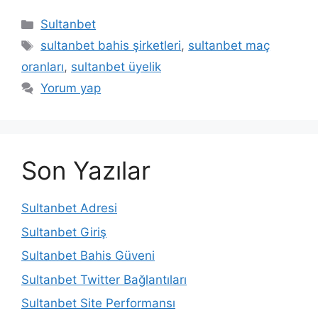
Kategoriler
Sultanbet
Etiketler
sultanbet bahis şirketleri
,
sultanbet maç
oranları
,
sultanbet üyelik
Yorum yap
Son Yazılar
Sultanbet Adresi
Sultanbet Giriş
Sultanbet Bahis Güveni
Sultanbet Twitter Bağlantıları
Sultanbet Site Performansı