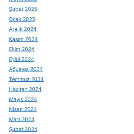
Şubat 2025
Ocak 2025
Aralık 2024
Kasım 2024
Ekim 2024
Eylül 2024
Ağustos 2024
Temmuz 2024
Haziran 2024
Mayıs 2024
Nisan 2024
Mart 2024
Şubat 2024