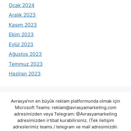
Ocak 2024
Aralık 2023
Kasım 2023
Ekim 2023
Eylül 2023
Ağustos 2023
Temmuz 2023
Haziran 2023
Avrasya'nın en büyük reklam platformunda olmak için
Microsoft Teams:
reklam@avrasyamarketing.com
adresimizden veya Telegram: @Avrasyamarketing
adresimizden irtibat kurabilirsiniz. (Tek iletişim
adreslerimiz teams / telegram ve mail adresimizdir.