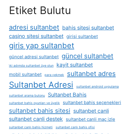
Etiket Bulutu
adresi sultanbet
bahis sitesi sultanbet
casino sitesi sultanbet
girisi sultanbet
giris yap sultanbet
güncel sultanbet
güncel adresi sultanbet
kayit sultanbet
i̇ki adımda sultanbet üye olun
sultanbet adres
mobil sultanbet
para çekmek
Sultanbet Adresi
sultanbet android uygulama
Sultanbet Bahis
sultanbet arama butonu
sultanbet bahis seçenekleri
sultanbet bahis oyunları ve üyelik
sultanbet bahis sitesi
sultanbet canli
sultanbet canli destek
sultanbet canli maç izle
sultanbet canlı bahis hizmeti
sultanbet canlı bahis ofisi