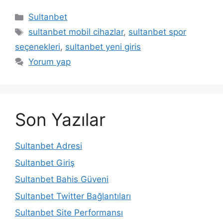
Kategoriler
Sultanbet
Etiketler
sultanbet mobil cihazlar
,
sultanbet spor
seçenekleri
,
sultanbet yeni giris
Yorum yap
Son Yazılar
Sultanbet Adresi
Sultanbet Giriş
Sultanbet Bahis Güveni
Sultanbet Twitter Bağlantıları
Sultanbet Site Performansı