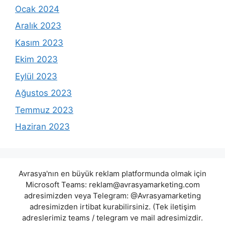
Ocak 2024
Aralık 2023
Kasım 2023
Ekim 2023
Eylül 2023
Ağustos 2023
Temmuz 2023
Haziran 2023
Avrasya'nın en büyük reklam platformunda olmak için
Microsoft Teams:
reklam@avrasyamarketing.com
adresimizden veya Telegram: @Avrasyamarketing
adresimizden irtibat kurabilirsiniz. (Tek iletişim
adreslerimiz teams / telegram ve mail adresimizdir.