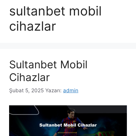
sultanbet mobil
cihazlar
Sultanbet Mobil
Cihazlar
Şubat 5, 2025
Yazarı:
admin