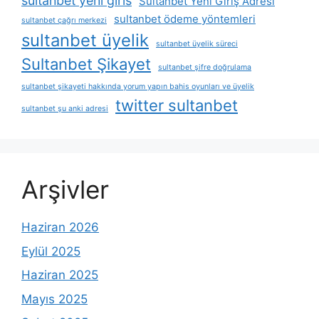
sultanbet yeni giris
Sultanbet Yeni Giriş Adresi
sultanbet ödeme yöntemleri
sultanbet çağrı merkezi
sultanbet üyelik
sultanbet üyelik süreci
Sultanbet Şikayet
sultanbet şifre doğrulama
sultanbet şikayeti hakkında yorum yapın bahis oyunları ve üyelik
twitter sultanbet
sultanbet şu anki adresi
Arşivler
Haziran 2026
Eylül 2025
Haziran 2025
Mayıs 2025