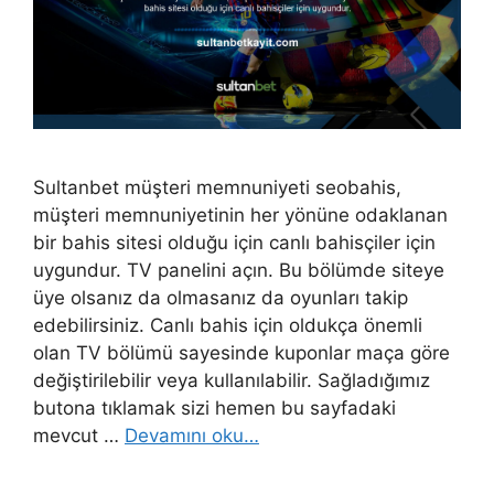
Sultanbet müşteri memnuniyeti seobahis,
müşteri memnuniyetinin her yönüne odaklanan
bir bahis sitesi olduğu için canlı bahisçiler için
uygundur. TV panelini açın. Bu bölümde siteye
üye olsanız da olmasanız da oyunları takip
edebilirsiniz. Canlı bahis için oldukça önemli
olan TV bölümü sayesinde kuponlar maça göre
değiştirilebilir veya kullanılabilir. Sağladığımız
butona tıklamak sizi hemen bu sayfadaki
mevcut …
Devamını oku…