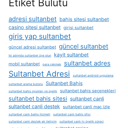
Etiket Bulutu
adresi sultanbet
bahis sitesi sultanbet
casino sitesi sultanbet
girisi sultanbet
giris yap sultanbet
güncel sultanbet
güncel adresi sultanbet
kayit sultanbet
i̇ki adımda sultanbet üye olun
sultanbet adres
mobil sultanbet
para çekmek
Sultanbet Adresi
sultanbet android uygulama
Sultanbet Bahis
sultanbet arama butonu
sultanbet bahis seçenekleri
sultanbet bahis oyunları ve üyelik
sultanbet bahis sitesi
sultanbet canli
sultanbet canli destek
sultanbet canli maç izle
sultanbet canlı bahis hizmeti
sultanbet canlı bahis ofisi
sultanbet canlı destek ek i̇letişim
sultanbet canlı tv üyelik süreci