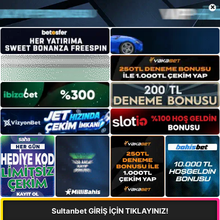
×
Sultanbet GİRİŞ İÇİN TIKLAYINIZ!