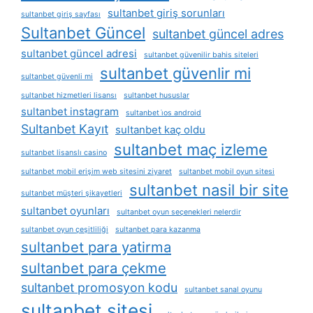
sultanbet giriş sorunları
sultanbet giriş sayfası
Sultanbet Güncel
sultanbet güncel adres
sultanbet güncel adresi
sultanbet güvenilir bahis siteleri
sultanbet güvenlir mi
sultanbet güvenli mi
sultanbet hizmetleri lisansı
sultanbet hususlar
sultanbet instagram
sultanbet i̇os android
Sultanbet Kayıt
sultanbet kaç oldu
sultanbet maç izleme
sultanbet lisanslı casino
sultanbet mobil erişim web sitesini ziyaret
sultanbet mobil oyun sitesi
sultanbet nasil bir site
sultanbet müşteri şikayetleri
sultanbet oyunları
sultanbet oyun seçenekleri nelerdir
sultanbet oyun çeşitliliği
sultanbet para kazanma
sultanbet para yatirma
sultanbet para çekme
sultanbet promosyon kodu
sultanbet sanal oyunu
sultanbet sitesi