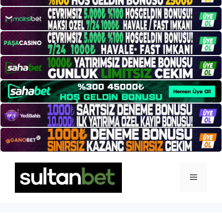
İçeriğe
atla
Menü