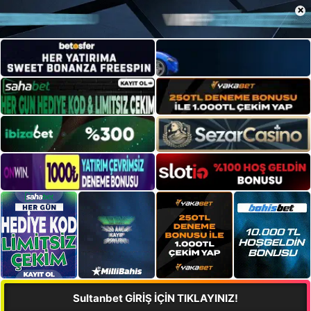
×
Sultanbet GİRİŞ İÇİN TIKLAYINIZ!