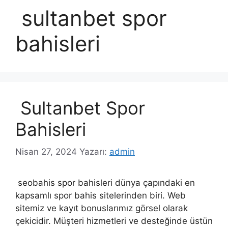
sultanbet spor
bahisleri
Sultanbet Spor
Bahisleri
Nisan 27, 2024
Yazarı:
admin
seobahis spor bahisleri dünya çapındaki en
kapsamlı spor bahis sitelerinden biri. Web
sitemiz ve kayıt bonuslarımız görsel olarak
çekicidir. Müşteri hizmetleri ve desteğinde üstün