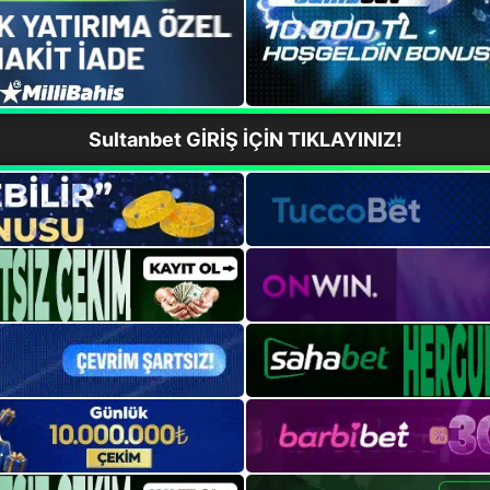
Sultanbet GİRİŞ İÇİN TIKLAYINIZ!