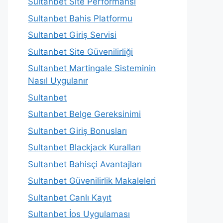
Sultanbet Site Performansı
Sultanbet Bahis Platformu
Sultanbet Giriş Servisi
Sultanbet Site Güvenilirliği
Sultanbet Martingale Sisteminin
Nasıl Uygulanır
Sultanbet
Sultanbet Belge Gereksinimi
Sultanbet Giriş Bonusları
Sultanbet Blackjack Kuralları
Sultanbet Bahisçi Avantajları
Sultanbet Güvenilirlik Makaleleri
Sultanbet Canlı Kayıt
Sultanbet İos Uygulaması