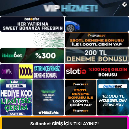
×
Sultanbet GİRİŞ İÇİN TIKLAYINIZ!