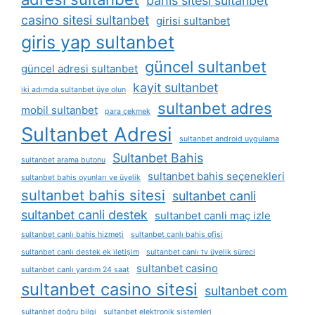
bahis sitesi sultanbet
casino sitesi sultanbet
girisi sultanbet
giris yap sultanbet
güncel sultanbet
güncel adresi sultanbet
kayit sultanbet
i̇ki adımda sultanbet üye olun
sultanbet adres
mobil sultanbet
para çekmek
Sultanbet Adresi
sultanbet android uygulama
Sultanbet Bahis
sultanbet arama butonu
sultanbet bahis seçenekleri
sultanbet bahis oyunları ve üyelik
sultanbet bahis sitesi
sultanbet canli
sultanbet canli destek
sultanbet canli maç izle
sultanbet canlı bahis hizmeti
sultanbet canlı bahis ofisi
sultanbet canlı destek ek i̇letişim
sultanbet canlı tv üyelik süreci
sultanbet casino
sultanbet canlı yardım 24 saat
sultanbet casino sitesi
sultanbet com
sultanbet doğru bilgi
sultanbet elektronik sistemleri