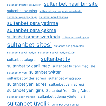
sultanbet nasil bir site
sultanbet müşteri şikayetleri
sultanbet oyunları
sultanbet oyun seçenekleri nelerdir
sultanbet oyun çeşitliliği
sultanbet para kazanma
sultanbet para yatirma
sultanbet para çekme
sultanbet promosyon kodu
sultanbet sanal oyunu
sultanbet sitesi
sultanbet son gönderileri
sultanbet sosyal medya
sultanbet sosyal medya çözüm
sultanbet tv
sultanbet telegram
sultanbet tv canli maç
sultanbet tv canli maç izle
sultanbet twitter
sultanbet tv veri
sultanbet twitter adresi
sultanbet whatsapp
sultanbet yeni adres
sultanbet yeni adresi
sultanbet yeni giris
Sultanbet Yeni Giriş Adresi
sultanbet ödeme yöntemleri
sultanbet çağrı merkezi
sultanbet üyelik
sultanbet üyelik süreci