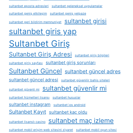
sultanbet eposta adresleri
sultanbet geleneksel uygulamalar
sultanbet geniş etkileşim
sultanbet geniş yelpaze
sultanbet girisi
sultanbet geri bildirim memnuniyet
sultanbet giris yap
Sultanbet Giriş
Sultanbet Giriş Adresi
sultanbet giriş bilgileri
sultanbet giriş sorunları
sultanbet giriş sayfası
Sultanbet Güncel
sultanbet güncel adres
sultanbet güncel adresi
sultanbet güvenilir bahis siteleri
sultanbet güvenlir mi
sultanbet güvenli mi
sultanbet hizmetleri lisansı
sultanbet hususlar
sultanbet instagram
sultanbet i̇os android
Sultanbet Kayıt
sultanbet kaç oldu
sultanbet maç izleme
sultanbet lisanslı casino
sultanbet mobil erişim web sitesini ziyaret
sultanbet mobil oyun sitesi