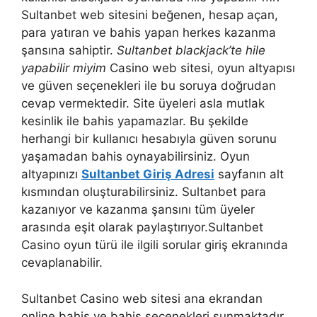
Sultanbet web sitesini beğenen, hesap açan,
para yatıran ve bahis yapan herkes kazanma
şansına sahiptir.
Sultanbet blackjack’te hile
yapabilir miyim
Casino web sitesi, oyun altyapısı
ve güven seçenekleri ile bu soruya doğrudan
cevap vermektedir. Site üyeleri asla mutlak
kesinlik ile bahis yapamazlar. Bu şekilde
herhangi bir kullanıcı hesabıyla güven sorunu
yaşamadan bahis oynayabilirsiniz. Oyun
altyapınızı
Sultanbet Giriş Adresi
sayfanın alt
kısmından oluşturabilirsiniz. Sultanbet para
kazanıyor ve kazanma şansını tüm üyeler
arasında eşit olarak paylaştırıyor.Sultanbet
Casino oyun türü ile ilgili sorular giriş ekranında
cevaplanabilir.
Sultanbet Casino web sitesi ana ekrandan
online bahis ve bahis seçenekleri sunmaktadır.