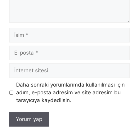
İsim
E-
posta
İnternet
sitesi
Daha sonraki yorumlarımda kullanılması için
adım, e-posta adresim ve site adresim bu
tarayıcıya kaydedilsin.