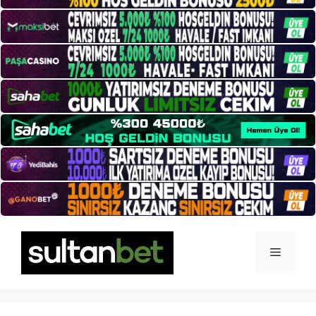
İçeriğe
atla
Menü