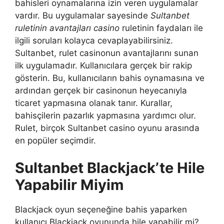
bahisleri oynamalarına izin veren uygulamalar
vardır. Bu uygulamalar sayesinde
Sultanbet
ruletinin avantajları casino
ruletinin faydaları ile
ilgili soruları kolayca cevaplayabilirsiniz.
Sultanbet, rulet casinonun avantajlarını sunan
ilk uygulamadır. Kullanıcılara gerçek bir rakip
gösterin. Bu, kullanıcıların bahis oynamasına ve
ardından gerçek bir casinonun heyecanıyla
ticaret yapmasına olanak tanır. Kurallar,
bahisçilerin pazarlık yapmasına yardımcı olur.
Rulet, birçok Sultanbet casino oyunu arasında
en popüler seçimdir.
Sultanbet Blackjack’te Hile
Yapabilir Miyim
Blackjack oyun seçeneğine bahis yaparken
kullanıcı Blackjack oyununda hile yapabilir mi?