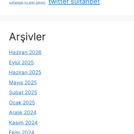
twitter sultanbet
sultanbet şu anki adresi
Arşivler
Haziran 2026
Eylül 2025
Haziran 2025
Mayıs 2025
Şubat 2025
Ocak 2025
Aralık 2024
Kasım 2024
Ekim 2024