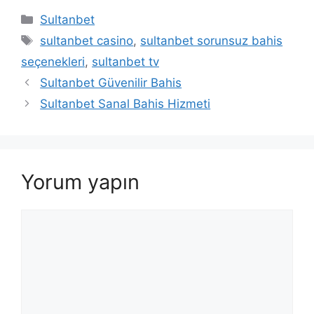
Kategoriler
Sultanbet
Etiketler
sultanbet casino
,
sultanbet sorunsuz bahis
seçenekleri
,
sultanbet tv
Sultanbet Güvenilir Bahis
Sultanbet Sanal Bahis Hizmeti
Yorum yapın
Yorum