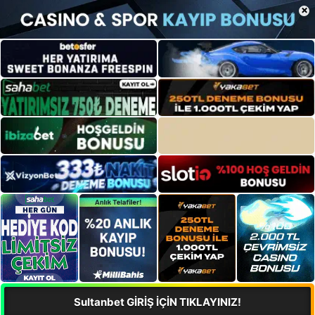
×
Sultanbet GİRİŞ İÇİN TIKLAYINIZ!