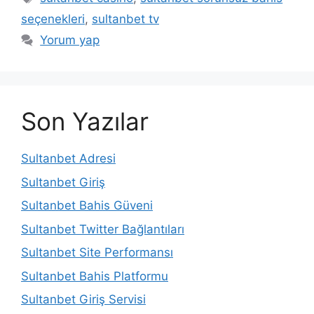
seçenekleri
,
sultanbet tv
Yorum yap
Son Yazılar
Sultanbet Adresi
Sultanbet Giriş
Sultanbet Bahis Güveni
Sultanbet Twitter Bağlantıları
Sultanbet Site Performansı
Sultanbet Bahis Platformu
Sultanbet Giriş Servisi