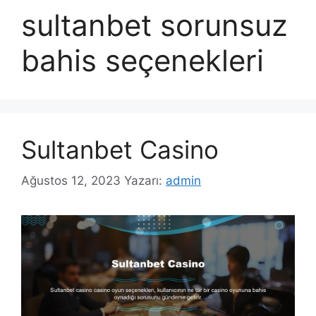
sultanbet sorunsuz
bahis seçenekleri
Sultanbet Casino
Ağustos 12, 2023
Yazarı:
admin