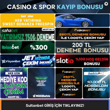
×
Sultanbet GİRİŞ İÇİN TIKLAYINIZ!