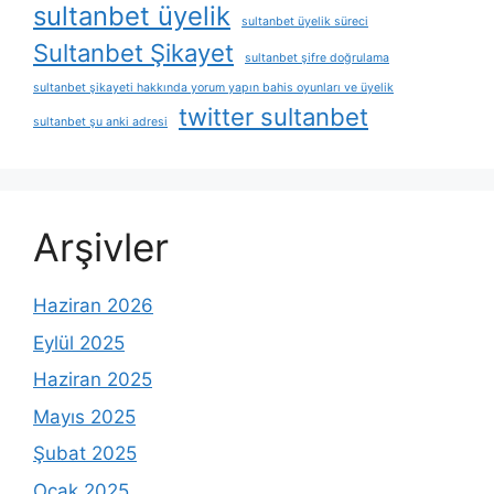
sultanbet üyelik
sultanbet üyelik süreci
Sultanbet Şikayet
sultanbet şifre doğrulama
sultanbet şikayeti hakkında yorum yapın bahis oyunları ve üyelik
twitter sultanbet
sultanbet şu anki adresi
Arşivler
Haziran 2026
Eylül 2025
Haziran 2025
Mayıs 2025
Şubat 2025
Ocak 2025