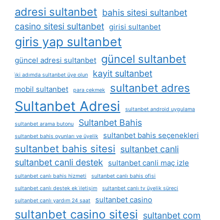
adresi sultanbet
bahis sitesi sultanbet
casino sitesi sultanbet
girisi sultanbet
giris yap sultanbet
güncel sultanbet
güncel adresi sultanbet
kayit sultanbet
i̇ki adımda sultanbet üye olun
sultanbet adres
mobil sultanbet
para çekmek
Sultanbet Adresi
sultanbet android uygulama
Sultanbet Bahis
sultanbet arama butonu
sultanbet bahis seçenekleri
sultanbet bahis oyunları ve üyelik
sultanbet bahis sitesi
sultanbet canli
sultanbet canli destek
sultanbet canli maç izle
sultanbet canlı bahis hizmeti
sultanbet canlı bahis ofisi
sultanbet canlı destek ek i̇letişim
sultanbet canlı tv üyelik süreci
sultanbet casino
sultanbet canlı yardım 24 saat
sultanbet casino sitesi
sultanbet com