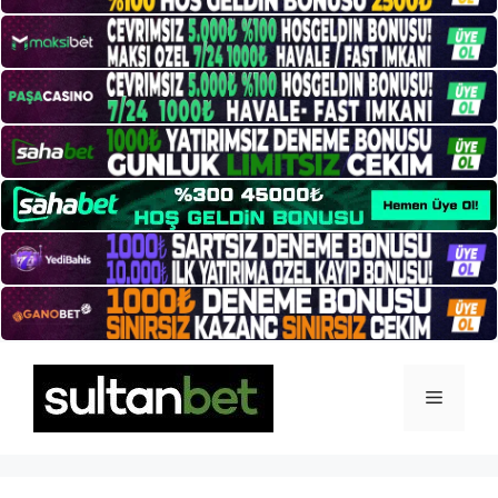
İçeriğe
atla
Menü