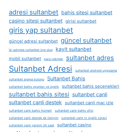
adresi sultanbet
bahis sitesi sultanbet
casino sitesi sultanbet
girisi sultanbet
giris yap sultanbet
güncel sultanbet
güncel adresi sultanbet
kayit sultanbet
i̇ki adımda sultanbet üye olun
sultanbet adres
mobil sultanbet
para çekmek
Sultanbet Adresi
sultanbet android uygulama
Sultanbet Bahis
sultanbet arama butonu
sultanbet bahis seçenekleri
sultanbet bahis oyunları ve üyelik
sultanbet bahis sitesi
sultanbet canli
sultanbet canli destek
sultanbet canli maç izle
sultanbet canlı bahis hizmeti
sultanbet canlı bahis ofisi
sultanbet canlı destek ek i̇letişim
sultanbet canlı tv üyelik süreci
sultanbet casino
sultanbet canlı yardım 24 saat