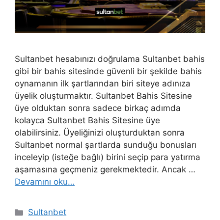
Sultanbet hesabınızı doğrulama Sultanbet bahis
gibi bir bahis sitesinde güvenli bir şekilde bahis
oynamanın ilk şartlarından biri siteye adınıza
üyelik oluşturmaktır. Sultanbet Bahis Sitesine
üye olduktan sonra sadece birkaç adımda
kolayca Sultanbet Bahis Sitesine üye
olabilirsiniz. Üyeliğinizi oluşturduktan sonra
Sultanbet normal şartlarda sunduğu bonusları
inceleyip (isteğe bağlı) birini seçip para yatırma
aşamasına geçmeniz gerekmektedir. Ancak …
Devamını oku…
Kategoriler
Sultanbet