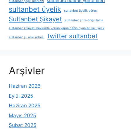
sultanbet ödeme yöntemleri
sultanbet çağrı merkezi
sultanbet üyelik
sultanbet üyelik süreci
Sultanbet Şikayet
sultanbet şifre doğrulama
sultanbet şikayeti hakkında yorum yapın bahis oyunları ve üyelik
twitter sultanbet
sultanbet şu anki adresi
Arşivler
Haziran 2026
Eylül 2025
Haziran 2025
Mayıs 2025
Şubat 2025