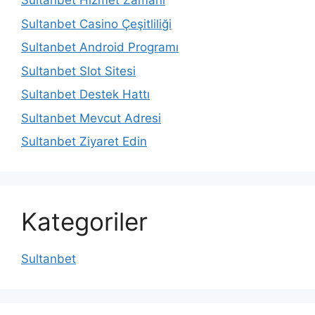
Sultanbet Hizmet Zamanı
Sultanbet Casino Çeşitliliği
Sultanbet Android Programı
Sultanbet Slot Sitesi
Sultanbet Destek Hattı
Sultanbet Mevcut Adresi
Sultanbet Ziyaret Edin
Kategoriler
Sultanbet