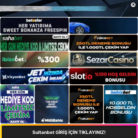
×
Sultanbet GİRİŞ İÇİN TIKLAYINIZ!