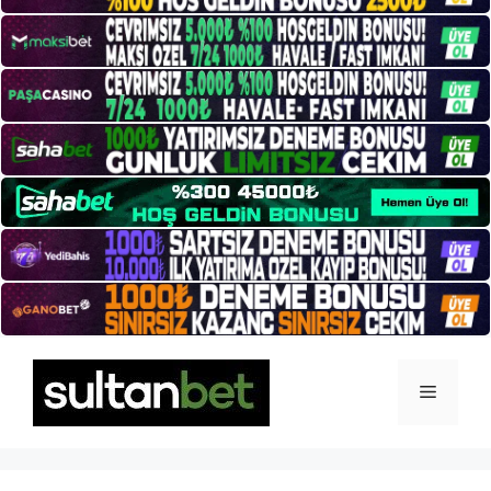
İçeriğe
atla
Menü