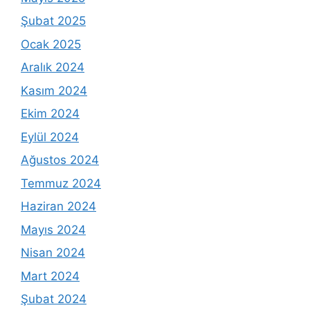
Şubat 2025
Ocak 2025
Aralık 2024
Kasım 2024
Ekim 2024
Eylül 2024
Ağustos 2024
Temmuz 2024
Haziran 2024
Mayıs 2024
Nisan 2024
Mart 2024
Şubat 2024