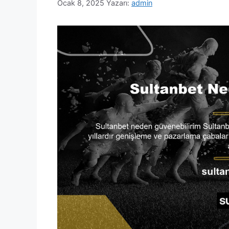
Ocak 8, 2025
Yazarı:
admin