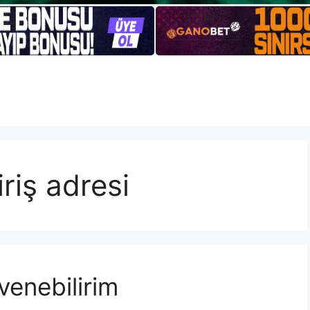
iriş adresi
enebilirim