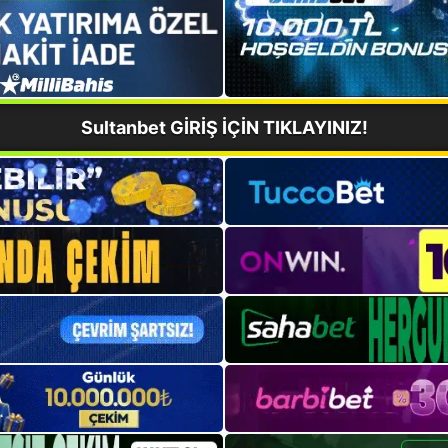
Sultanbet GİRİŞ İÇİN TIKLAYINIZ!