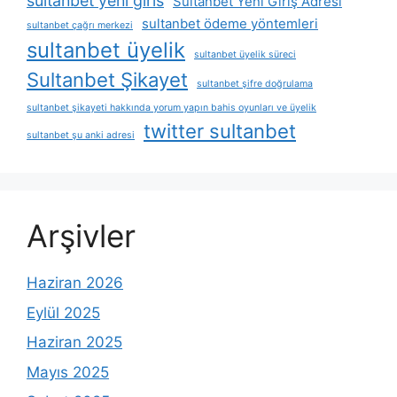
sultanbet yeni giris
Sultanbet Yeni Giriş Adresi
sultanbet ödeme yöntemleri
sultanbet çağrı merkezi
sultanbet üyelik
sultanbet üyelik süreci
Sultanbet Şikayet
sultanbet şifre doğrulama
sultanbet şikayeti hakkında yorum yapın bahis oyunları ve üyelik
twitter sultanbet
sultanbet şu anki adresi
Arşivler
Haziran 2026
Eylül 2025
Haziran 2025
Mayıs 2025