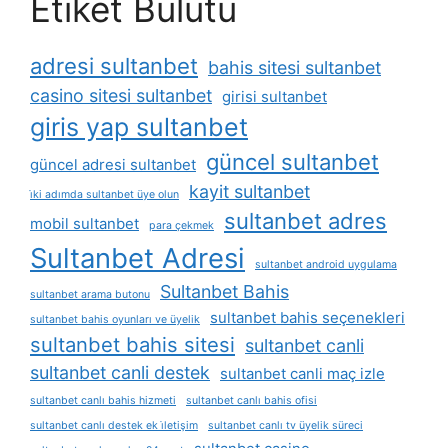
Etiket Bulutu
adresi sultanbet
bahis sitesi sultanbet
casino sitesi sultanbet
girisi sultanbet
giris yap sultanbet
güncel sultanbet
güncel adresi sultanbet
kayit sultanbet
i̇ki adımda sultanbet üye olun
sultanbet adres
mobil sultanbet
para çekmek
Sultanbet Adresi
sultanbet android uygulama
Sultanbet Bahis
sultanbet arama butonu
sultanbet bahis seçenekleri
sultanbet bahis oyunları ve üyelik
sultanbet bahis sitesi
sultanbet canli
sultanbet canli destek
sultanbet canli maç izle
sultanbet canlı bahis hizmeti
sultanbet canlı bahis ofisi
sultanbet canlı destek ek i̇letişim
sultanbet canlı tv üyelik süreci