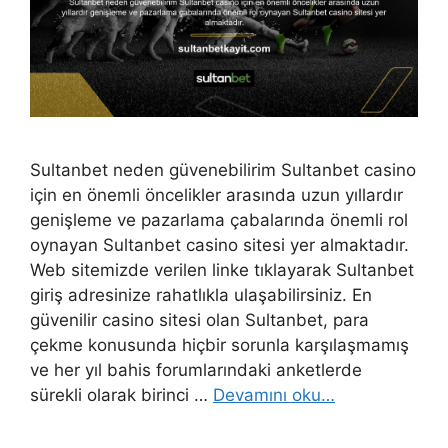
Sultanbet neden güvenebilirim Sultanbet casino
için en önemli öncelikler arasında uzun yıllardır
genişleme ve pazarlama çabalarında önemli rol
oynayan Sultanbet casino sitesi yer almaktadır.
Web sitemizde verilen linke tıklayarak Sultanbet
giriş adresinize rahatlıkla ulaşabilirsiniz. En
güvenilir casino sitesi olan Sultanbet, para
çekme konusunda hiçbir sorunla karşılaşmamış
ve her yıl bahis forumlarındaki anketlerde
sürekli olarak birinci …
Devamını oku…