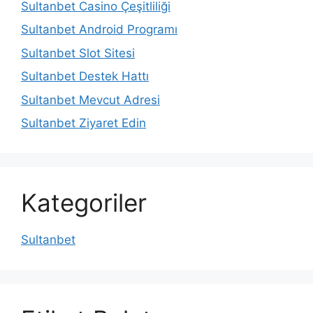
Sultanbet Casino Çeşitliliği
Sultanbet Android Programı
Sultanbet Slot Sitesi
Sultanbet Destek Hattı
Sultanbet Mevcut Adresi
Sultanbet Ziyaret Edin
Kategoriler
Sultanbet