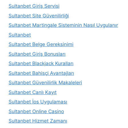
Sultanbet Giriş Servisi
Sultanbet Site Güvenilirliği
Sultanbet Martingale Sisteminin Nasıl Uygulanır
Sultanbet
Sultanbet Belge Gereksinimi
Sultanbet Giriş Bonusları
Sultanbet Blackjack Kuralları
Sultanbet Bahisçi Avantajları
Sultanbet Güvenilirlik Makaleleri
Sultanbet Canlı Kayıt
Sultanbet İos Uygulaması
Sultanbet Online Casino
Sultanbet Hizmet Zamanı